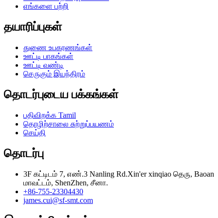
எங்களை பற்றி
தயாரிப்புகள்
துணை உபகரணங்கள்
ஊட்டி பாகங்கள்
ஊட்டி வண்டி
செருகும் இயந்திரம்
தொடர்புடைய பக்கங்கள்
பதிவிறக்க Tamil
தொழிற்சாலை சுற்றுப்பயணம்
செய்தி
தொடர்பு
3F கட்டிடம் 7, எண்.3 Nanling Rd.Xin'er xinqiao தெரு, Baoan
மாவட்டம், ShenZhen, சீனா.
+86-755-23304430
james.cui@sf-smt.com