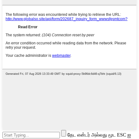
தேட என்டர் அல்லது மூட ESC ஐ