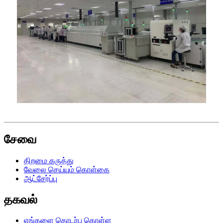
சேவை
திறமை கருத்து
வேலை செய்யும் கொள்கை
ஆட்சேர்ப்பு
தகவல்
எங்களை தொடர்பு கொள்ள