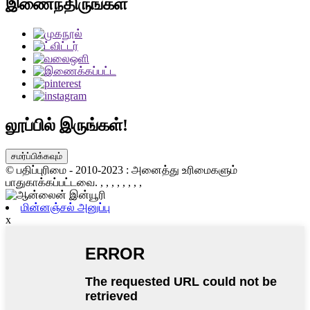
இணைந்திருங்கள்
லூப்பில் இருங்கள்!
சமர்ப்பிக்கவும்
© பதிப்புரிமை - 2010-2023 : அனைத்து உரிமைகளும்
பாதுகாக்கப்பட்டவை.
, , , , , , , ,
மின்னஞ்சல் அனுப்பு
x