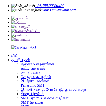
+86-755-23304430
james.cui@sf-smt.com
வீடு
தயாரிப்புகள்
துணை உபகரணங்கள்
ஊட்டி பாகங்கள்
ஊட்டி வண்டி
செருகும் இயந்திரம்
இயந்திர பாகங்கள்
Panasonic SMT
இயந்திரத்தைத் தேர்ந்தெடுத்து வைக்கவும்
திரை பிரிண்டர்
SMT பராமரிப்பு நுகர்பொருட்கள்
SMT மோட்டார்