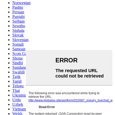
Norwegian
Pashto
Persian
Punjabi
Serbian
Sesotho
Sinhala
Slovak
Slovenian
Somali
Samoan
Scots Gaelic
Shona
Sindhi
Sundanese
Swahili
Tajik
Tamil
Telugu
Thai
Ukrainian
Urdu
Uzbek
Vietnamese
Welsh