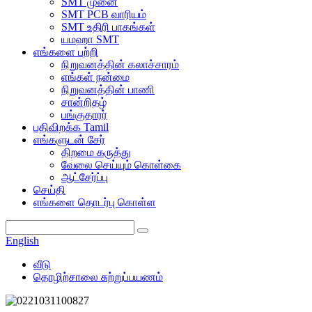
SMT முனை
SMT PCB வாரியம்
SMT உதிரி பாகங்கள்
யமஹா SMT
எங்களை பற்றி
நிறுவனத்தின் கலாச்சாரம்
எங்கள் நன்மை
நிறுவனத்தின் பாணி
சான்றிதழ்
பங்குதாரர்
பதிவிறக்க Tamil
எங்களுடன் சேர்
திறமை கருத்து
வேலை செய்யும் கொள்கை
ஆட்சேர்ப்பு
செய்தி
எங்களை தொடர்பு கொள்ள
English
வீடு
தொழிற்சாலை சுற்றுப்பயணம்